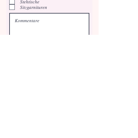
Stehtische
Sitzgarnituren
Ich möchte den Newsletter
abonnieren.
Angebot anfordern
Offerten-Anfrage Pizza-Catering
Antworten zu häufig gestellten Fragen
finden Sie
hier
.