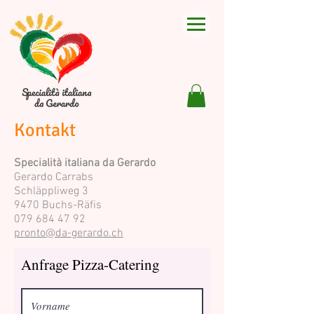
Kontakt
Specialità italiana da Gerardo
Gerardo Carrabs
Schläppliweg 3
9470 Buchs-Räfis
079 684 47 92
pronto@da-gerardo.ch
Anfrage Pizza-Catering